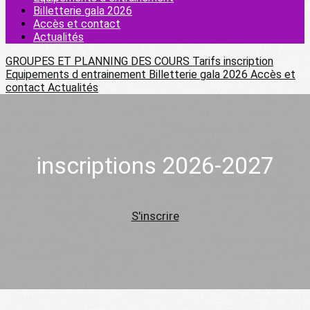
Billetterie gala 2026
Accès et contact
Actualités
GROUPES ET PLANNING DES COURS
Tarifs
inscription
Equipements d entrainement
Billetterie gala 2026
Accès et
contact
Actualités
inscriptions 2026-2027
S'inscrire