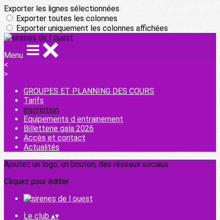
Exporter les lignes sélectionnées
Exporter toutes les colonnes
Exporter uniquement les colonnes affichées
Menu
<
>
GROUPES ET PLANNING DES COURS
Tarifs
inscription
Equipements d entrainement
Billetterie gala 2026
Accès et contact
Actualités
Ajoutez un logo, un bouton, des réseaux sociaux
Cliquez pour éditer
Le club
▴
▾