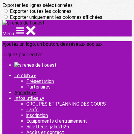
Exporter les lignes sélectionnées
Exporter toutes les colonnes
Exporter uniquement les colonnes affichées
Menu
Ajoutez un logo, un bouton, des réseaux sociaux
Cliquez pour éditer
Le club
▴
▾
Présentation
Partenaires
Agenda
▴
▾
Infos utiles
▴
▾
GROUPES ET PLANNING DES COURS
Tarifs
inscription
Equipements d entrainement
Billetterie gala 2026
Accès et contact